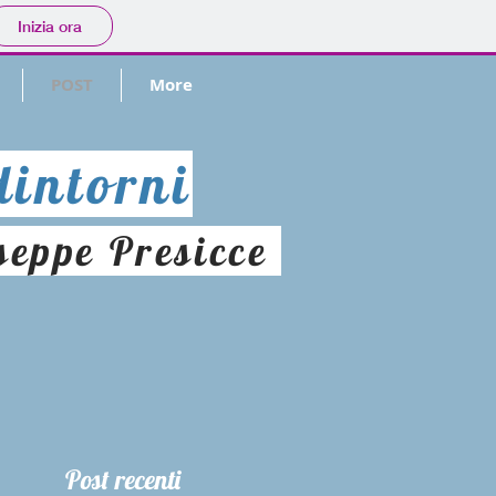
Inizia ora
POST
More
intorni
seppe Presicce
Post recenti